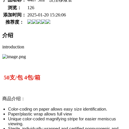
浏览：
126
添加时间：
2025-01-20 15:26:06
推荐度：
介绍
introduction
50支/包 4包/箱
商品介绍：
Color-coding on paper allows easy size identification.
Paper/plastic wrap allows full view
Unique color-coded magnifying stripe for easier meniscus
viewing.
Sterile, individually wrapped and certified nonpyrogenic and